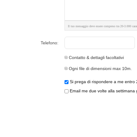
Il tuo messaggio deve essere compreso tra 20-3.000 carat
Telefono:
Contatto & dettagli facoltativi
Ogni file di dimensioni max 10m.
Si prega di rispondere a me entro 
Email me due volte alla settimana gl