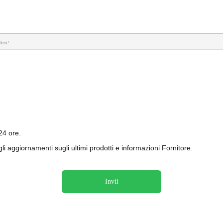
teri!
24 ore.
i aggiornamenti sugli ultimi prodotti e informazioni Fornitore.