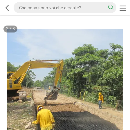
2
/
3