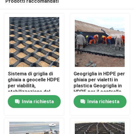
Prodotti raccomandati
Sistema di griglia di
Geogriglia in HDPE per
ghiaia a geocelle HDPE
ghiaia per vialetti in
per viabilità,
plastica Geogriglia in
stabilizzazione del
HDPE per il controllo
Casa
terreno, protezione
del suolo stradale per
Invia richiesta
Invia richiesta
dei pendii e rinforzo
il rinforzo stradale
delle pareti di
Protezione delle
Prodotti
sostegno
scarpate Controllo
dell'erosione Ghiaia
Autostrada
Video