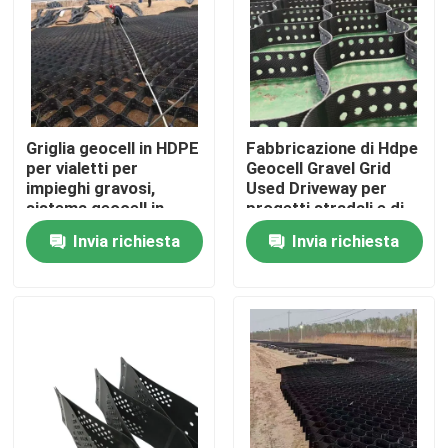
Mostra VR
Chi siamo
Griglia geocell in HDPE
Fabbricazione di Hdpe
per vialetti per
Geocell Gravel Grid
Fatory Tour
impieghi gravosi,
Used Driveway per
sistema geocell in
progetti stradali e di
plastica per la
accesso
Invia richiesta
Invia richiesta
Controllo di qualità
stabilizzazione del
terreno e il rinforzo
dei muri di
contenimento
Contattaci
Richiedere un preventivo
Geotessuto Geogrid