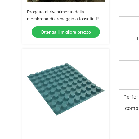
Progetto di rivestimento della
membrana di drenaggio a fossette PVC
Tavola di drenaggio a fossette
Ottenga il migliore prezzo
perforata Lavoro di fondamento
T
Soluzione idrica Soluzione idrica
Perfor
compr