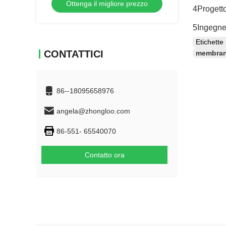
Ottenga il migliore prezzo
4Progetto
5Ingegner
Etichett
CONTATTICI
membrana
86--18095658976
angela@zhongloo.com
86-551- 65540070
Contatto ora