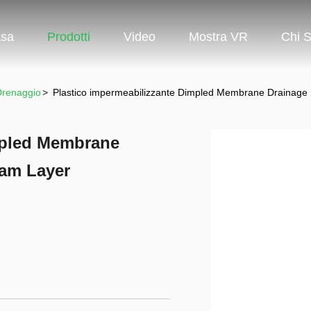
sa
Prodotti
Video
Mostra VR
Chi 
Drenaggio
>
Plastico impermeabilizzante Dimpled Membrane Drainage
mpled Membrane
Dam Layer