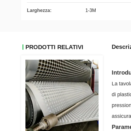
Larghezza:
1-3M
Descri
PRODOTTI RELATIVI
Introd
La tavol
di plast
pression
assicura
Parame