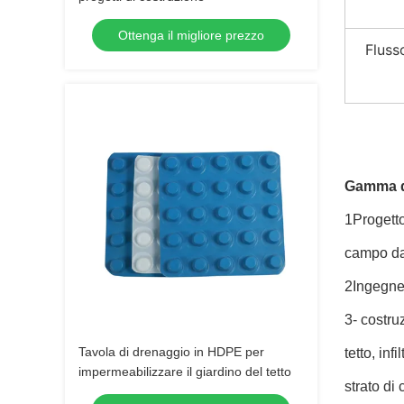
Ottenga il migliore prezzo
Fluss
Gamma di
1Progetto
campo da 
2Ingegner
3- costru
Tavola di drenaggio in HDPE per
tetto, infi
impermeabilizzare il giardino del tetto
strato di