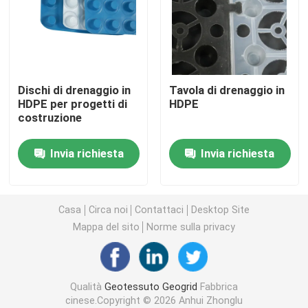
Griglia di plastica dell'erba
tessuto di drenaggio del geotessuto
Dischi di drenaggio in
Tavola di drenaggio in
HDPE per progetti di
HDPE
costruzione
HDPE Geocell
Invia richiesta
Invia richiesta
Fodera dello stagno di Geomembrane
Borse d'asciugamento di Geotube
Casa
Circa noi
Contattaci
Desktop Site
Mappa del sito
Norme sulla privacy
Geotessuto Geobag
Qualità
Geotessuto Geogrid
Fabbrica
Controllo dell'erosione di Geomat
cinese.Copyright © 2026 Anhui Zhonglu