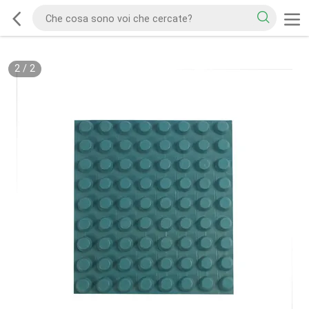
2
/
2