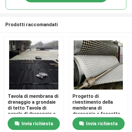
Prodotti raccomandati
Casa
Tavola di membrana di
Progetto di
drenaggio a grondaie
rivestimento della
di tetto Tavola di
membrana di
Prodotti
canale di drenaggio e
drenaggio a fossette
tavola da parete
PVC Tavola di
Invia richiesta
Invia richiesta
versatile per soluzioni
drenaggio a fossette
Video
di drenaggio
perforata Lavoro di