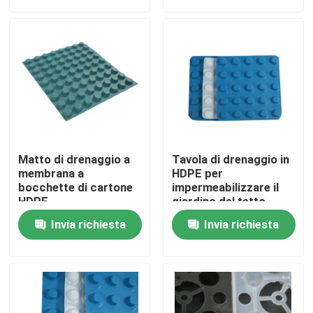
fondamento Soluzione
idrica Soluzione idrica
Mostra VR
Chi siamo
Fatory Tour
Matto di drenaggio a
Tavola di drenaggio in
Controllo di qualità
membrana a
HDPE per
bocchette di cartone
impermeabilizzare il
HDPE
giardino del tetto
Contattaci
Invia richiesta
Invia richiesta
Richiedere un preventivo
Geotessuto Geogrid