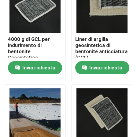
Mostra VR
Chi siamo
4000 g di GCL per
Liner di argilla
indurimento di
geosintetica di
bentonite
bentonite antisciatura
Fatory Tour
Geosintetica
(GCL)
Invia richiesta
Invia richiesta
Controllo di qualità
Contattaci
Richiedere un preventivo
Geotessuto Geogrid