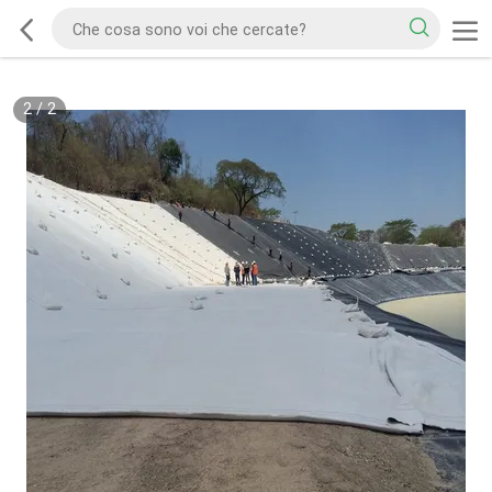
2
/
2