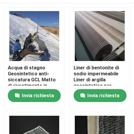
Acqua di stagno
Liner di bentonite di
Geosintetico anti-
sodio impermeabile
siccatura GCL Matto
Liner di argilla
di rivestimento in
geosintetica per
argilla Gcl Bentonite
progetto di discarica
Casa
Invia richiesta
Invia richiesta
Geosintetico per
discarica
Prodotti
Video