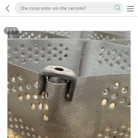
1
/
1