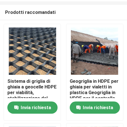
Prodotti raccomandati
Sistema di griglia di
Geogriglia in HDPE per
ghiaia a geocelle HDPE
ghiaia per vialetti in
Casa
per viabilità,
plastica Geogriglia in
stabilizzazione del
HDPE per il controllo
terreno, protezione
del suolo stradale per
Invia richiesta
Invia richiesta
Prodotti
dei pendii e rinforzo
il rinforzo stradale
delle pareti di
Protezione delle
sostegno
scarpate Controllo
Video
dell'erosione Ghiaia