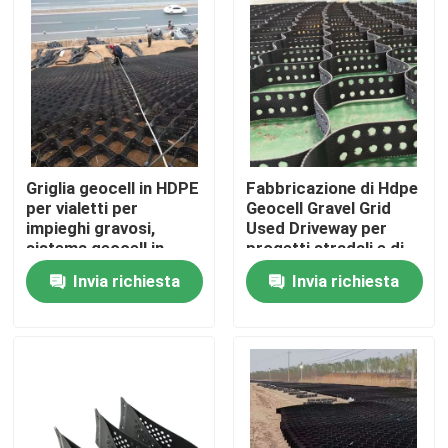
Autostrada
Mostra VR
Chi siamo
Fatory Tour
Griglia geocell in HDPE
Fabbricazione di Hdpe
per vialetti per
Geocell Gravel Grid
impieghi gravosi,
Used Driveway per
Controllo di qualità
sistema geocell in
progetti stradali e di
plastica per la
accesso
Invia richiesta
Invia richiesta
stabilizzazione del
terreno e il rinforzo
Contattaci
dei muri di
contenimento
Richiedere un preventivo
Geotessuto Geogrid